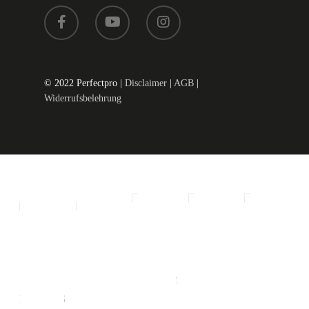
© 2022 Perfectpro |
Disclaimer
|
AGB
|
Widerrufsbelehrung
ALL
SMALL
MEDIUM
LARGE
EXTRA
RADIO'S
LARGE